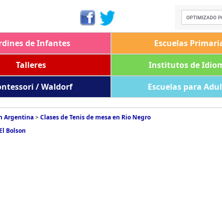
rdines de Infantes
Escuelas Primari
Talleres
Institutos de Idio
ntessori / Waldorf
Escuelas para Adu
n Argentina
>
Clases de Tenis de mesa en Rio Negro
El Bolson