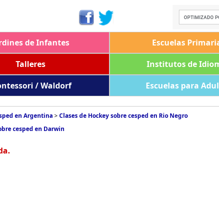
rdines de Infantes
Escuelas Primari
Talleres
Institutos de Idio
ntessori / Waldorf
Escuelas para Adu
esped en Argentina
>
Clases de Hockey sobre cesped en Rio Negro
obre cesped en Darwin
da.